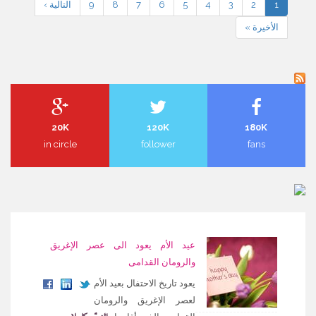
1
2
3
4
5
6
7
8
9
التالية ›
الأخيرة »
20K
120K
180K
in circle
follower
fans
عيد الأم يعود الى عصر الإغريق
والرومان القدامى
يعود تاريخ الاحتفال بعيد الأم
لعصر الإغريق والرومان