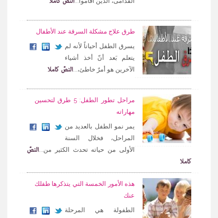
النصّ كاملا
القدامى، الذين أقاموا...
طرق علاج مشكلة السرقة عند الأطفال
يسرق الطفل أحياناً لأنه لم
يتعلم بَعد أنّ أخذ أشياء
النصّ كاملا
الآخرين هو أمرٌ خاطئ،...
مراحل تطور الطفل: 5 طرق لتحسين
مهاراته
يمر نمو الطفل بالعديد من
المراحل، فخلال السنة
النصّ
الأولى من حياته تحدث الكثير من...
كاملا
هذه الأمور الخمسة التي يتذكرها طفلك
عنك
الطفولة هي المرحلة