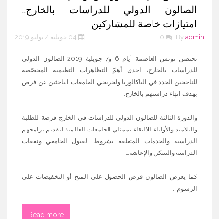
الصالون الدولي للدراسات بالخارج..
امتيازات خاصة للمشاركين
admin
By
0
04 جويلية / يوليو 2019
تحتضن تونس العاصمة أيام 6 و7 جويلية 2019 الصالون الدولي
للدراسات بالخارج، احدى أهمّ التظاهرات التعليمية المخصّصة
للناجحين الجدد في الباكالوريا ولخريجي الجامعات الباحثين عن فرص
بهدف انهاء دراستهم بالخارج.
والدورة الثالثة للصالون الدولي للدراسات في الخارج فرصة للطلبة
والتلاميذ والأولياء للالتقاء بممثلي الجامعات العالمية لتقديم برامجهم
الدراسية والخدمات المتعلقة بشروط القبول الجامعي ونفقات
الدراسة والسكن والإعاشة…
كما يعرض الصالون فرص الحصول على المنح أو التخفيضات على
الرسوم...
Read more