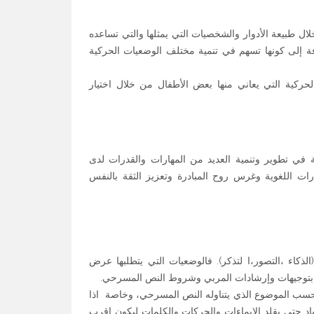
 طبيعة الأدوار والشخصيات التي يمثلها والتي تساعده
ة إلى كونها تسهم في تنمية مختلف الوضعيات الحركية
ركية التي يعاني منها بعض الأطفال من خلال اختيار
ة في تطوير وتنمية العديد من المهارات والقدرات لدى
ات اللغوية وغرس روح المبادرة وتعزيز الثقة بالنفس
ذكاء ،التصور،ا لتذكر). فالوضعيات التي يتطلبها عرض
 بتوجيهات وإرشادات المربي وشروط النص المسرحي.
 حسب الموضوع الذي يتناوله النص المسرحي، وخاصة اذا
اد حتى يقلد الايماءات والحركات والكلمات ليكون اقرب