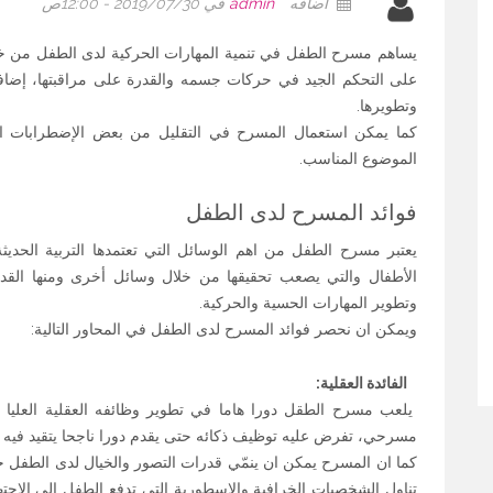
أضافه
admin
في 2019/07/30 - 12:00ص
يساهم مسرح الطفل في تنمية المهارات الحركية لدى الطفل من خلال
على التحكم الجيد في حركات جسمه والقدرة على مراقبتها، إضاف
وتطويرها.
كما يمكن استعمال المسرح في التقليل من بعض الإضطرابات الح
الموضوع المناسب.
فوائد المسرح لدى الطفل
يعتبر مسرح الطفل من اهم الوسائل التي تعتمدها التربية الحديث
الأطفال والتي يصعب تحقيقها من خلال وسائل أخرى ومنها القدر
وتطوير المهارات الحسية والحركية.
ويمكن ان نحصر فوائد المسرح لدى الطفل في المحاور التالية:
الفائدة العقلية:
يلعب مسرح الطقل دورا هاما في تطوير وظائفه العقلية العليا (ال
مسرحي، تفرض عليه توظيف ذكائه حتى يقدم دورا ناجحا يتقيد فيه
كما ان المسرح يمكن ان ينمّي قدرات التصور والخيال لدى الطفل
تناول الشخصيات الخرافية والاسطورية التي تدفع الطفل الى الاجته