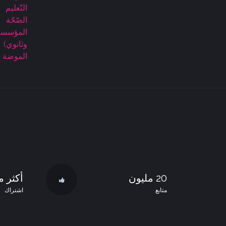
التّعليم
الصّحّة
المؤسسا
وثانوي)
الموضة
20 مليون
أكثر من 
متابع
اشتراك