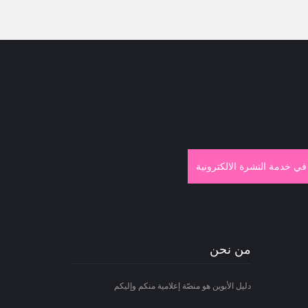
في خدمة النشرة الالكترونية
من نحن
دليل الأبوين هو منصّة إعلامية منكم وإليكم