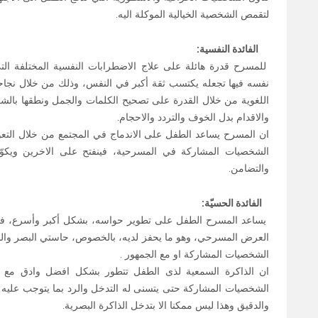
لتقمص الشخصية الخيالية الموكلة اليه.
الفائدة النفسية:
للمسرح قدرة هائلة على علاج الاضطرابات النفسية المختلفة الت
نفسه فيها تجعله يكتسب ثقة أكبر في النفس، وذلك من خلال نجا
اللغوية من خلال القدرة على تصحيح الكلمات والجمل ونطقها بالشكل 
والاقدام بدل الخوف والتردد والاحجام.
ان المسرح يساعد الطفل على الاندماج في المجتمع من خلال التعود 
الشخصيات المشاركة في المسرحية، فينفتح على الاخرين ويكوّن 
والتضامن.
الفائدة الحسيّة:
يساعد المسرح الطفل على تطوير حواسه، بشكل أكبر وأسرع، فالط
العرض المسرحي، وهو ما يحفز لديه، بالخصوص، حاستي البصر والسم
الشخصيات المشاركة او مع الجمهور .
ان الذاكرة السمعية لذى الطفل تتطور بشكل افضل وادق مع مرو
الشخصيات المشاركة حتى يتسنى له التدخل والرد بما يتوجب عليه ،
والدقيق وهذا ليس ممكنا الا بتدخل الذاكرة البصرية.