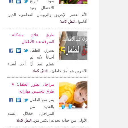
يعود تاريخ
الاحتفال بعيد
الأم لعصر الإغريق والرومان القدامى، الذين
النصّ كاملا
أقاموا...
طرق علاج مشكلة
السرقة عند الأطفال
يسرق الطفل
أحياناً لأنه لم
يتعلم بَعد أنّ أخذ أشياء
النصّ كاملا
الآخرين هو أمرٌ خاطئ،...
مراحل تطور الطفل: 5
طرق لتحسين مهاراته
يمر نمو الطفل
بالعديد من
المراحل، فخلال السنة
النصّ كاملا
الأولى من حياته تحدث الكثير من...