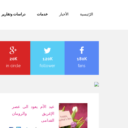
تجاوز
إلى
الرّئيسية
الأخبار
خدمات
دراسات وتقارير
المحتوى
الرئيسي
20K
120K
180K
in circle
follower
fans
عيد الأم يعود الى عصر
الإغريق والرومان
القدامى