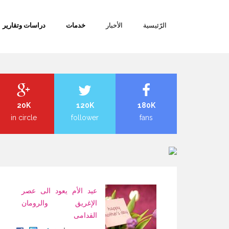
تجاوز
إلى
الرّئيسية
الأخبار
خدمات
دراسات وتقارير
المحتوى
الرئيسي
20K
120K
180K
in circle
follower
fans
عيد الأم يعود الى عصر
الإغريق والرومان
القدامى