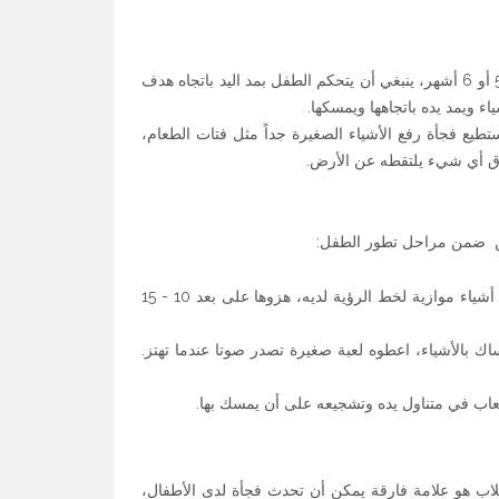
معظم الأطفال يبدؤون بتحريك الأشياء حتى سن 3 أشهر. في سن 5 أو 6 أشهر، ينبغي أن يتحكم الطفل بمد اليد باتجاه هدف
اء ويمد يده باتجاهها ويمسكها.
بة، ويستطيع فجأة رفع الأشياء الصغيرة جداً مثل فتات الطعام،
ذوق أي شيء يلتقطه عن الأرض.
العين ضمن مراحل تطور الطفل:
عندما يكون الطفل مستلقيا على ظهره على الأرض، حركوا أشياء موازية لخط الرؤية لديه، هزوها على بعد 10 - 15
ك بالأشياء، اعطوه لعبة صغيرة تصدر صوتا عندما تهتز.
اب في متناول يده وتشجيعه على أن يمسك بها.
لاب هو علامة فارقة يمكن أن تحدث فجأة لدى الأطفال،