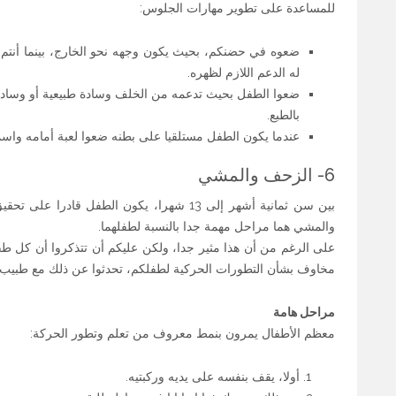
للمساعدة على تطوير مهارات الجلوس:
ضعوه في حضنكم، بحيث يكون وجهه نحو الخارج، بينما أنتم
له الدعم اللازم لظهره.
ضعوا الطفل بحيث تدعمه من الخلف وسادة طبيعية أو وسادة
بالطبع.
عندما يكون الطفل مستلقيا على بطنه ضعوا لعبة أمامه واسمح
6- الزحف والمشي
بين سن ثمانية أشهر إلى 13 شهرا، يكون الطفل ق
والمشي هما مراحل مهمة جدا بالنسبة لطفلهما.
على الرغم من أن هذا مثير جدا، ولكن عليكم أن تتذكروا أن كل طف
مخاوف بشأن التطورات الحركية لطفلكم، تحدثوا عن ذلك مع طبيب ا
مراحل هامة
معظم الأطفال يمرون بنمط معروف من تعلم وتطور الحركة:
أولا، يقف بنفسه على يديه وركبتيه.