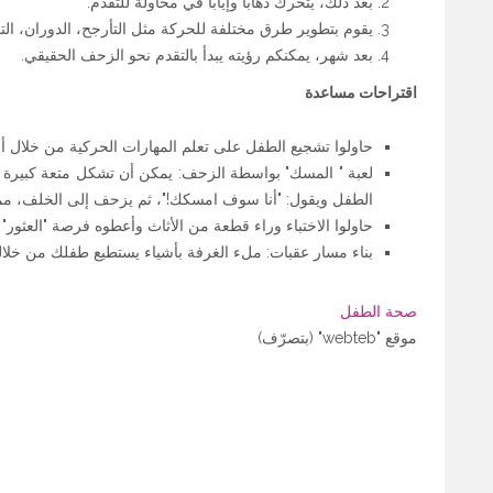
بعد ذلك، يتحرك ذهابا وإيابا في محاولة للتقدم.
يقوم بتطوير طرق مختلفة للحركة مثل التأرجح، الدوران، التح
بعد شهر، يمكنكم رؤيته يبدأ بالتقدم نحو الزحف الحقيقي.
اقتراحات مساعدة
حاولوا تشجيع الطفل على تعلم المهارات الحركية من خلال أ
لعبة " المسك" بواسطة الزحف: يمكن أن تشكل متعة كبيرة لل
الطفل ويقول: "أنا سوف امسكك!"، ثم يزحف إلى الخلف، مم
حاولوا الاختباء وراء قطعة من الأثاث وأعطوه فرصة "العثور" 
بناء مسار عقبات: ملء الغرفة بأشياء يستطيع طفلك من خلاله
صحة الطفل
موقع "webteb" (بتصرّف)