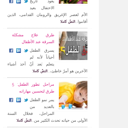
يعود تاريخ
الاحتفال بعيد
الأم لعصر الإغريق والرومان القدامى، الذين
النصّ كاملا
أقاموا...
طرق علاج مشكلة
السرقة عند الأطفال
يسرق الطفل
أحياناً لأنه لم
يتعلم بَعد أنّ أخذ أشياء
النصّ كاملا
الآخرين هو أمرٌ خاطئ،...
مراحل تطور الطفل: 5
طرق لتحسين مهاراته
يمر نمو الطفل
بالعديد من
المراحل، فخلال السنة
النصّ كاملا
الأولى من حياته تحدث الكثير من...