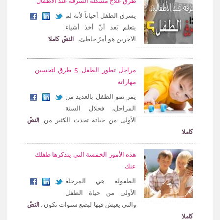
طرق علاج مشكلة السرقة عند الأطفال
يسرق الطفل أحياناً لأنه لم
يتعلم بَعد أنّ أخذ أشياء
النصّ كاملا
الآخرين هو أمرٌ خاطئ،...
مراحل تطور الطفل: 5 طرق لتحسين
مهاراته
يمر نمو الطفل بالعديد من
المراحل، فخلال السنة
النصّ
الأولى من حياته تحدث الكثير من...
كاملا
هذه الأمور الخمسة التي يتذكرها طفلك
عنك
الطفولة هي المرحلة
الأولى من حياة الطفل
النصّ
والتي يعيش فيها لبضع سنوات تكون...
كاملا