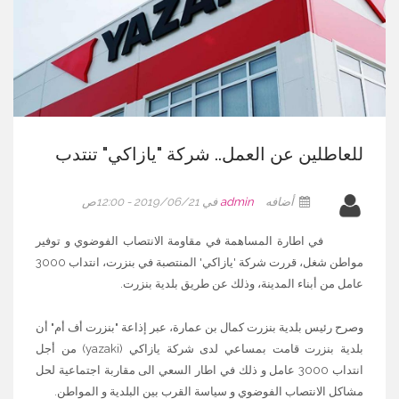
للعاطلين عن العمل.. شركة "يازاكي" تنتدب
أضافه
admin
في 2019/06/21 - 12:00ص
في اطارة المساهمة في مقاومة الانتصاب الفوضوي و توفير
مواطن شغل، قررت شركة 'يازاكي' المنتصبة في بنزرت، انتداب 3000
عامل من أبناء المدينة، وذلك عن طريق بلدية بنزرت.
وصرح رئيس بلدية بنزرت كمال بن عمارة، عبر إذاعة "بنزرت أف أم" أن
بلدية بنزرت قامت بمساعي لدى شركة يازاكي (yazaki) من أجل
انتداب 3000 عامل و ذلك في اطار السعي الى مقاربة اجتماعية لحل
مشاكل الانتصاب الفوضوي و سياسة القرب بين البلدية و المواطن.