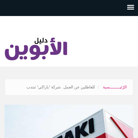
تجاوز
إلى
المحتوى
الرئيسي
الرّئيــــــــسية
للعاطلين عن العمل.. شركة "يازاكي" تنتدب