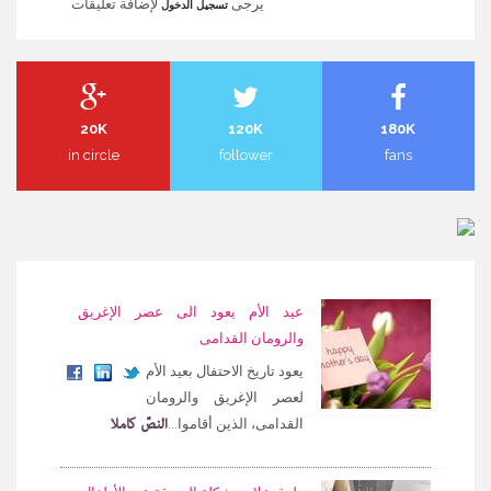
يرجى
لإضافة تعليقات
تسجيل الدخول
20K
120K
180K
in circle
follower
fans
عيد الأم يعود الى عصر الإغريق
والرومان القدامى
يعود تاريخ الاحتفال بعيد الأم
لعصر الإغريق والرومان
النصّ كاملا
القدامى، الذين أقاموا...