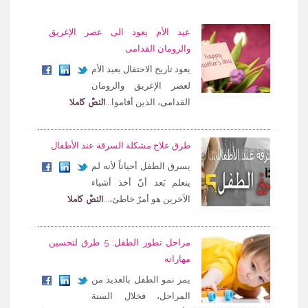
عيد الأم يعود الى عصر الإغريق
والرومان القدامى
يعود تاريخ الاحتفال بعيد الأم
لعصر الإغريق والرومان
النصّ كاملا
القدامى، الذين أقاموا...
طرق علاج مشكلة السرقة عند الأطفال
يسرق الطفل أحياناً لأنه لم
يتعلم بَعد أنّ أخذ أشياء
النصّ كاملا
الآخرين هو أمرٌ خاطئ،...
مراحل تطور الطفل: 5 طرق لتحسين
مهاراته
يمر نمو الطفل بالعديد من
المراحل، فخلال السنة