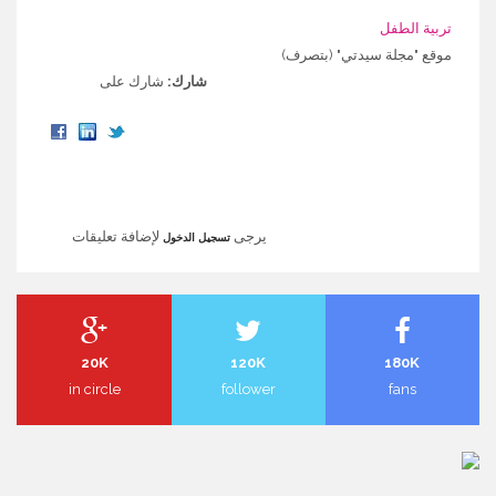
تربية الطفل
موقع "مجلة سيدتي" (بتصرف)
شارك:
شارك على
يرجى
لإضافة تعليقات
تسجيل الدخول
20K
120K
180K
in circle
follower
fans