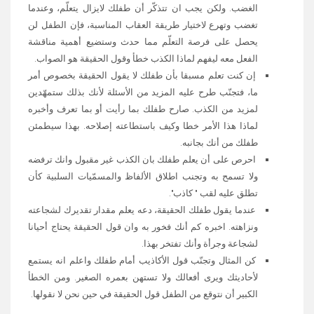
الغضب. ولكن يجب ان تتذكّر أن طفلك لايزال يتعلّم، وعندما
تغضب وتهرع لاختيار طريقة العقاب المناسبة، فإن الطفل لن
يحصل على فرصة التعلّم مما حدث وستضيع أهمية مناقشة
الفعل معه ليفهم لماذا الكذب خطأ وقول الحقيقة هو الصواب.
إن كنت تعلم مسبقا بأن طفلك لا يقول الحقيقة بخصوص أمر
ما، فتجنّب طرح عليه المزيد من الأسئلة لأنك بذلك ستمهّدين
لمزيد من الكذب. صارح طفلك بما رأيت أو بما تعرف وأخبره
لماذا هذا الأمر خطا وكيف باستطاعته إصلاحه. بهذا سيطمئن
طفلك من أنك بجانبه.
احرص على أن يعلم طفلك بان الكذب غير مقبول وانك ترفضه
ولا تسمح به وتجنب اطلاق الألفاظ والمسمّيات السلبية كأن
تطلق عليه لقب " كاذب".
عندما يقول طفلك الحقيقة، دعه يعلم مقدار تقديرك لشجاعته
ونزاهته. اخبره كم أنك فخور به وان قول الحقيقة يحتاج أحيانا
لشجاعة وجرأة وأنك تفتخر بهذا.
كن المثال وتجنّب قول الأكاذيب أمام طفلك واعلم انه يستمع
لأحاديثك ويرى أفعالك ولا تستهن بعمره الصغير. ومن الخطأ
الكبير أن نتوقع من الطفل قول الحقيقة في حين نحن لا نقولها.