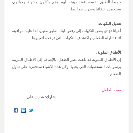
جميعا الطبق نفسه، فعند رؤيته لهم وهم يأكلون بشهية وجباتهم،
سيتحمس تلقائيا ويجرب هو أيضا.
تعديل النكهات:
أحيانا تؤدي بعض النكهات إلى رفض ابنك لطبق معين، لذا عليك مراقبته
اثناء تناوله للطعام، واكتشاف النكهات التي تزعجه لتغييرها.
الأطباق الملونة:
إن الأطباق الملونة قد تلفت نظر الطفل، بالإضافة إلى الاطباق المزينة
برسومات الشخصيات التي يحبها، وكل هذه الاشياء ستحفزه على تناول
الطعام.
صحة الطفل
شارك:
شارك على