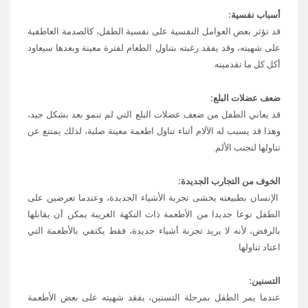
أسباب نفسية:
قد تؤثر بعض العوامل النفسية على نفسية الطفل، كالصدمة العاطفية
على شهيته، وقد يفقد رغبته بتناول الطعام لفترة معينة وبعدها سيعاود
أكل كل ما تقدمينه.
ضعف عضلات البلع:
قد يعاني الطفل من ضعف عضلات البلع التي لم تنمو بعد بشكل جيد،
وهذا قد يسبب له الآلام أثناء تناول اطعمة معينة صلبة، لذلك يمتنع عن
تناولها لتجنب الألم.
الخوف من التجارب الجديدة:
الإنسان بطبيعته يخشى تجربة الأشياء الجديدة، وعندما تعرضين على
الطفل نوعا جديدا من الأطعمة ذات النكهة الغريبة يمكن أن يقابلها
بالرفض، لأنه لا يريد تجربة أشياء جديدة، فقط يكتفي بالأطعمة التي
اعتاد تناولها.
التسنين:
عندما يمر الطفل بمرحلة التسنين، يفقد شهيته على بعض الأطعمة