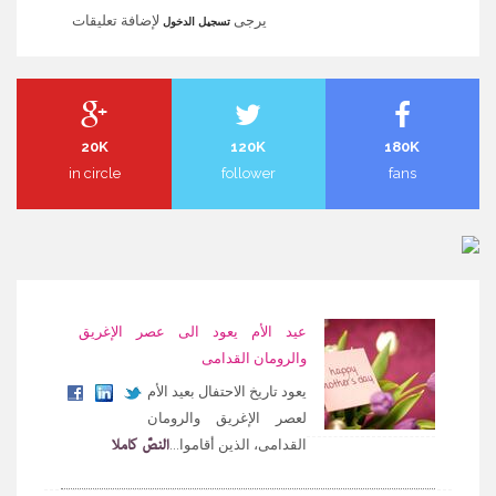
يرجى
لإضافة تعليقات
تسجيل الدخول
20K
120K
180K
in circle
follower
fans
عيد الأم يعود الى عصر الإغريق
والرومان القدامى
يعود تاريخ الاحتفال بعيد الأم
لعصر الإغريق والرومان
النصّ كاملا
القدامى، الذين أقاموا...