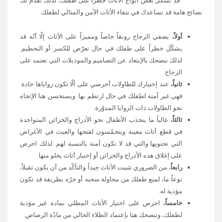
قد تشكّل بعض أنواع الأثاث خطراً على طفلك، لذلك نقدم لك
نصائح هامة قد تساعدك في نتقاء الأثاث الآمن والمثالي لطفلك.
أولاً،
يضفي الزجاج رونقاً خاصاً ومميزاً على الأثاث إلّا أنّه قد
يشكّل خطراً على طفلك في حال تعرّض للكسر أو التحطيم.
لذلك ننصحك بالإبتعاد عن التصاميم والموديلات التي تعتمد على
الزجاج.
ثانياً،
عند إختيارك للطاولات أحرصي على ألّا تكون زواياها حادة
فهي غير آمنة لطفلك في حال ارتطم بها. ويستحسن هنا الإتجاه
نحو الطاولات ذات الزوايا المدوّرة.
ثالثاً،
غالباً ما ينجذب الأطفال نحو الأدراج والخزائن المتواجدة
في قطع أثاث معينة ويتحمّسون لفتحها والعبث في الأغراض
التي تحتويها والتي قد لا تكون آمنة بالنسبة لهم. لذلك احرص
على إغلاق هذه الأدراج والخزائن أو إختيار أثاث يخلو منها.
رابعاً
، من الضروري تثبيت الأثاث جيداً والتأكّد من أن يكون ثقيلاً،
نوعاً ما، لمنع طفلك من محاولة سحبه أو جرّه بطريقة قد تكون
مؤذية له.
خامساً،
احرص على اختيار الأثاث المطلي بمادة غير مؤذية
لطفلك، وننصحك هنا بإعتماد الطلاء الخالي من مادّة الرصاص.