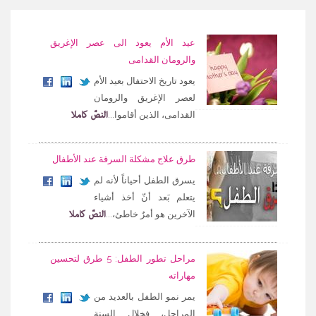
عيد الأم يعود الى عصر الإغريق
والرومان القدامى
يعود تاريخ الاحتفال بعيد الأم
لعصر الإغريق والرومان
النصّ كاملا
القدامى، الذين أقاموا...
طرق علاج مشكلة السرقة عند الأطفال
يسرق الطفل أحياناً لأنه لم
يتعلم بَعد أنّ أخذ أشياء
النصّ كاملا
الآخرين هو أمرٌ خاطئ،...
مراحل تطور الطفل: 5 طرق لتحسين
مهاراته
يمر نمو الطفل بالعديد من
المراحل، فخلال السنة