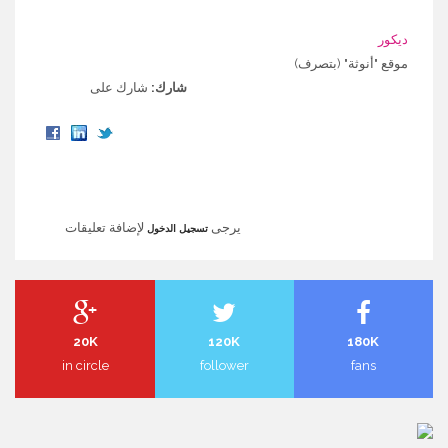
ديكور
موقع "أنوثة" (بتصرف)
شارك:
شارك على
يرجى
لإضافة تعليقات
تسجيل الدخول
20K
120K
180K
in circle
follower
fans