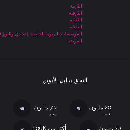
التّربية
التّرفيه
التّعليم
الصّحّة
المؤسسات التربوية الخاصة (إعدادي وثانوي)
الموضة
التحق بدليل الأبوين
20 مليون
7.3 مليون
تقييم
عضو
20 مليون
أكثر من 500K