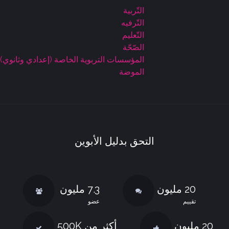
التّربية
التّرفيه
التّعليم
الصّحّة
المؤسسات التربوية الخاصة (إعدادي وثانوي)
الموضة
التحق بدليل الأبوين
20 مليون
7.3 مليون
تقييم
عضو
20 مليون
أكثر من 500K