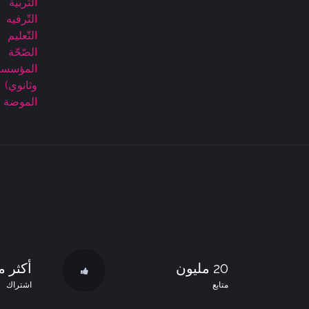
التّربية
التّرفيه
التّعليم
الصّحّة
المؤسسا
وثانوي)
الموضة
20 مليون
أكثر من 
متابع
اشتراك