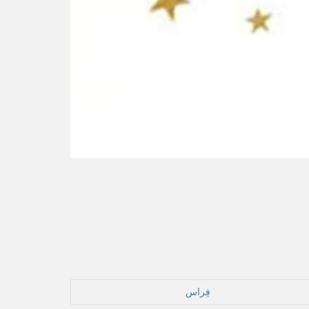
فِراس